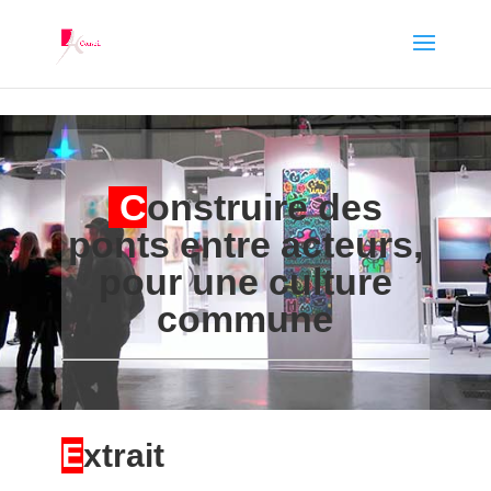
Numéro 34 : Construire des ponts
entre acteurs, pour une culture
commune
C
onstruire des
PAR
CROQUANTE
|
AVR 11, 2018
|
LA COLLECTION
ponts entre acteurs,
REPÈRES
pour une culture
commune
E
xtrait