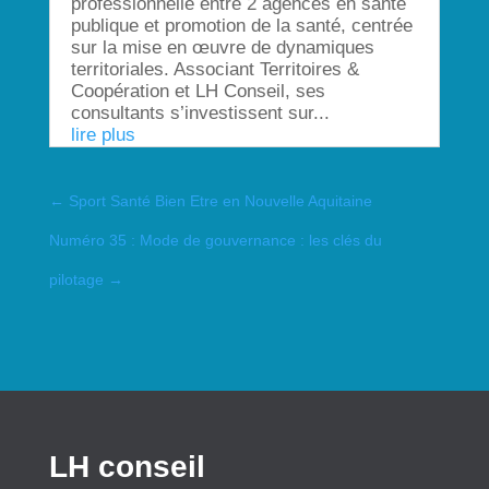
professionnelle entre 2 agences en santé
publique et promotion de la santé, centrée
sur la mise en œuvre de dynamiques
territoriales. Associant Territoires &
Coopération et LH Conseil, ses
consultants s’investissent sur...
lire plus
←
Sport Santé Bien Etre en Nouvelle Aquitaine
Numéro 35 : Mode de gouvernance : les clés du
pilotage
→
LH conseil