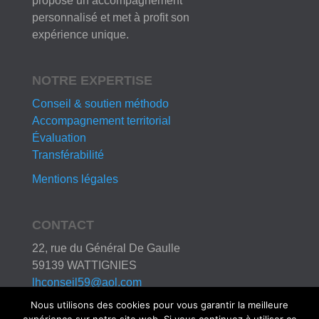
propose un accompagnement
personnalisé et met à profit son
expérience unique.
NOTRE EXPERTISE
Conseil & soutien méthodo
Accompagnement territorial
Évaluation
Transférabilité
Mentions légales
CONTACT
22, rue du Général De Gaulle
59139 WATTIGNIES
lhconseil59@aol.com
03 20 95 98 37
Nous utilisons des cookies pour vous garantir la meilleure