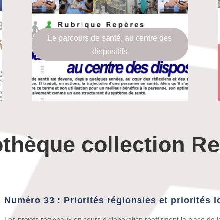
Le parcours de santé, au centre des
dispositifs
iothèque collection R
Numéro 33 : Priorités régionales et priorités l
Les projets régionaux en cours d’élaboration réaffirment la place de l