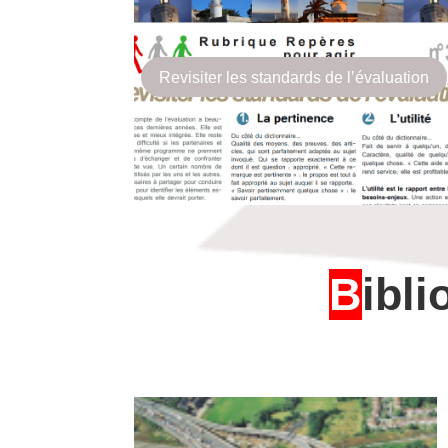
Revisiter les standards de l’évaluation
B
ibl