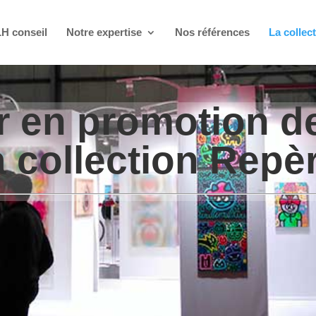
LH conseil
Notre expertise
Nos références
La collec
r en promotion de
a collection Repè