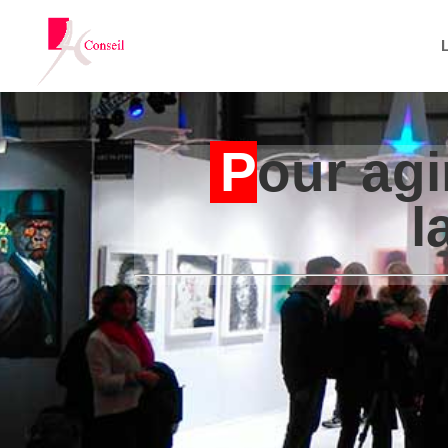
P
our agi
l