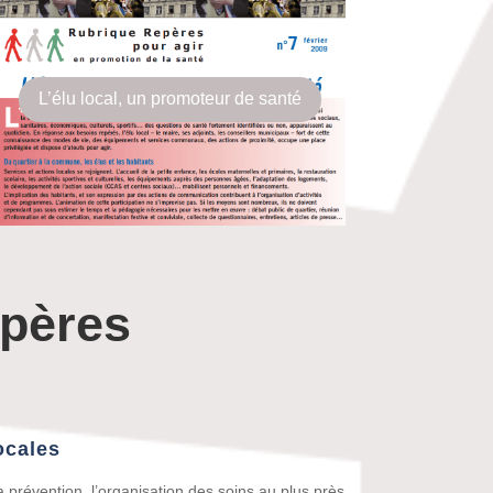
L’élu local, un promoteur de santé
epères
ocales
a prévention, l’organisation des soins au plus près